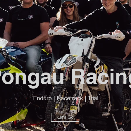
Pongau Racin
Enduro | Racetrack | Trial
Let's Go