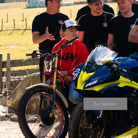
1
Enduro
über Stock, Stein & Schildkröten
Zur Sektion