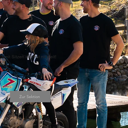
3
Trial
mit Sitzen kimmst nit weit!
Zur Sektion