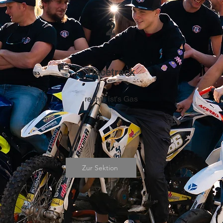
2
Racetrack
rechts ist's Gas
Zur Sektion