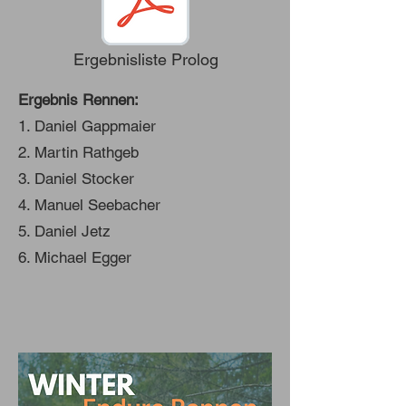
Ergebnisliste Prolog
Ergebnis Rennen:
1. Daniel Gappmaier
2. Martin Rathgeb
3. Daniel Stocker
4. Manuel Seebacher
5. Daniel Jetz
6. Michael Egger