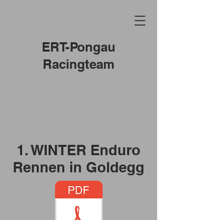
ERT-Pongau
Racingteam
1. WINTER Enduro
Rennen in Goldegg