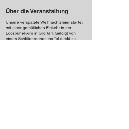
Über die Veranstaltung
Unsere verspätete Weihnachtsfeier startet
mit einer gemütlichen Einkehr in der
Loosbühel-Alm in Großarl. Gefolgt von
einem Schlittenrennen ins Tal direkt zu
unserem Sponsor "Rohrerwirt". Wir freuen
uns schon auf das gute Essen & eine lustige
Feier!
Diese Veranstaltung teilen