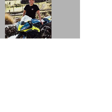
Kassier
Gottei Fleiss
Enduro: GasGas EC300
Racetrack: Yamaha R6
Trial: TRS 300
Pitbike: YCF 150